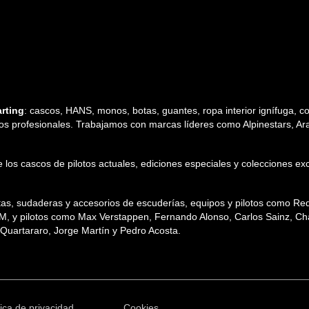
rting
: cascos, HANS, monos, botas, guantes, ropa interior ignífuga, cos
tos profesionales. Trabajamos con marcas líderes como Alpinestars, Arai,
 de los cascos de pilotos actuales, ediciones especiales y colecciones
etas, sudaderas y accesorios de escuderías, equipos y pilotos como R
TM, y pilotos como Max Verstappen, Fernando Alonso, Carlos Sainz, Char
uartararo, Jorge Martín y Pedro Acosta.
tica de privacidad
Cookies