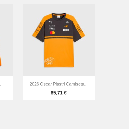

Vista rápida
.
2026 Oscar Piastri Camiseta...
85,71 €