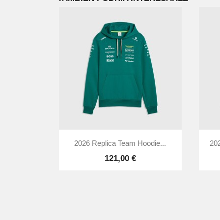

Vista rápida
2026 Replica Team Hoodie...
20
121,00 €