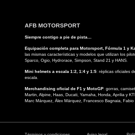
AFB MOTORSPORT
Siempre contigo a pie de pista…
Equipación completa para Motorsport, Fórmula 1 y Ka
las mismas características y modelos que utilizan los pilo
Sparco, Ogio, Hydrorace, Simpson, Stand 21 y HANS.
Mini helmets a escala 1:2, 1:4 y 1:5
: réplicas oficiales
escala.
Merchandising oficial de F1 y MotoGP
: gorras, camis
Martin, Alpine, Haas, Ducati, Yamaha, Honda, Aprilia y K
Marc Márquez, Álex Márquez, Francesco Bagnaia, Fabio Q
Términos y condiciones
Aviso legal
Polí