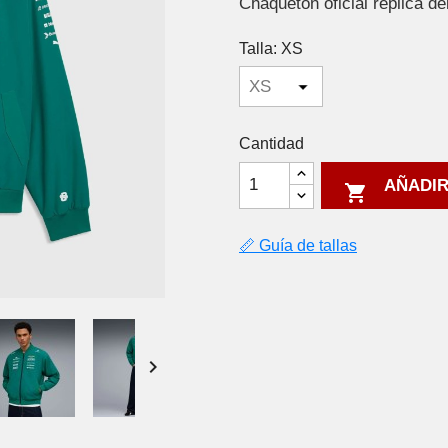
Chaquetón oficial réplica de
Talla: XS
Cantidad
AÑADIR

📏 Guía de tallas
