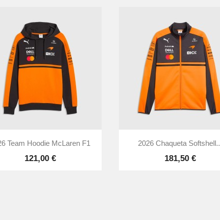


Vista rápida
Vista rápida
26 Team Hoodie McLaren F1
2026 Chaqueta Softshell..
121,00 €
181,50 €