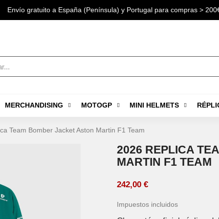
Envío gratuito a España (Península) y Portugal para compras > 200
MERCHANDISING
MOTOGP
MINI HELMETS
RÉPLI
ica Team Bomber Jacket Aston Martin F1 Team
2026 REPLICA T
MARTIN F1 TEAM
242,00 €
Impuestos incluidos