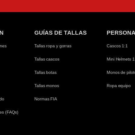
N
GUÍAS DE TALLAS
PERSONA
ones
Tallas ropa y gorras
Cascos 1:1
Tallas cascos
Mini Helmets 1
Tallas botas
Monos de pilot
Tallas monos
Ropa equipo
ido
Normas FIA
es (FAQs)