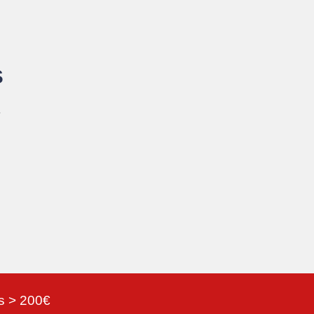
S
.
as > 200€