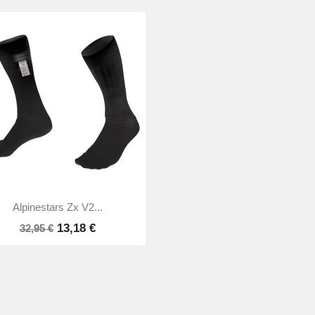

Vista rápida
Alpinestars Zx V2...
13,18 €
32,95 €