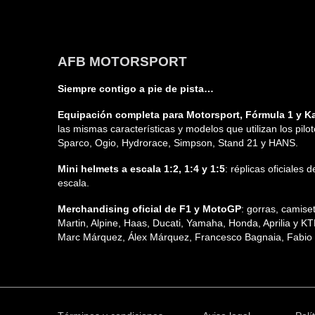
AFB MOTORSPORT
Siempre contigo a pie de pista…
Equipación completa para Motorsport, Fórmula 1 y Ka
las mismas características y modelos que utilizan los pilo
Sparco, Ogio, Hydrorace, Simpson, Stand 21 y HANS.
Mini helmets a escala 1:2, 1:4 y 1:5
: réplicas oficiales
escala.
Merchandising oficial de F1 y MotoGP
: gorras, camis
Martin, Alpine, Haas, Ducati, Yamaha, Honda, Aprilia y K
Marc Márquez, Álex Márquez, Francesco Bagnaia, Fabio Q