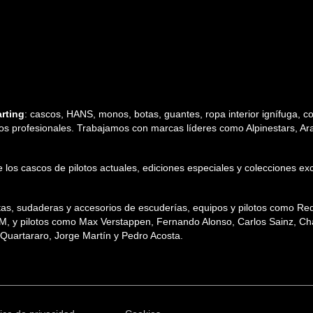
rting
: cascos, HANS, monos, botas, guantes, ropa interior ignífuga, cos
tos profesionales. Trabajamos con marcas líderes como Alpinestars, Arai,
 de los cascos de pilotos actuales, ediciones especiales y colecciones
etas, sudaderas y accesorios de escuderías, equipos y pilotos como R
TM, y pilotos como Max Verstappen, Fernando Alonso, Carlos Sainz, Char
uartararo, Jorge Martín y Pedro Acosta.