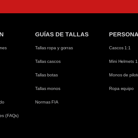
N
GUÍAS DE TALLAS
PERSONA
ones
Tallas ropa y gorras
Cascos 1:1
Tallas cascos
Mini Helmets 1
Tallas botas
Monos de pilot
Tallas monos
Ropa equipo
ido
Normas FIA
es (FAQs)