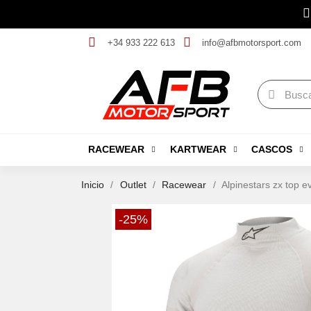
+34 933 222 613
info@afbmotorsport.com
RACEWEAR
KARTWEAR
CASCOS
Inicio
Outlet
Racewear
Alpinestars zx top ev
-25%