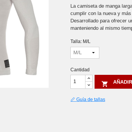
La camiseta de manga larga
cumplir con la nueva y más
Desarrollado para ofrecer un
manteniendo al mismo tiempo
Talla: M/L
Cantidad
AÑADIR

📏 Guía de tallas