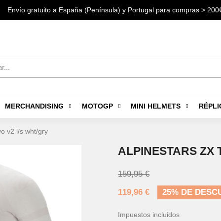
Envío gratuito a España (Península) y Portugal para compras > 200
MERCHANDISING
MOTOGP
MINI HELMETS
RÉPLI
o v2 l/s wht/gry
ALPINESTARS ZX 
159,95 €
119,96 €
25% DE DESC
Impuestos incluidos