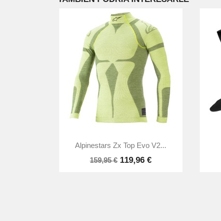

Vista rápida
Alpinestars Zx Top Evo V2...
119,96 €
159,95 €