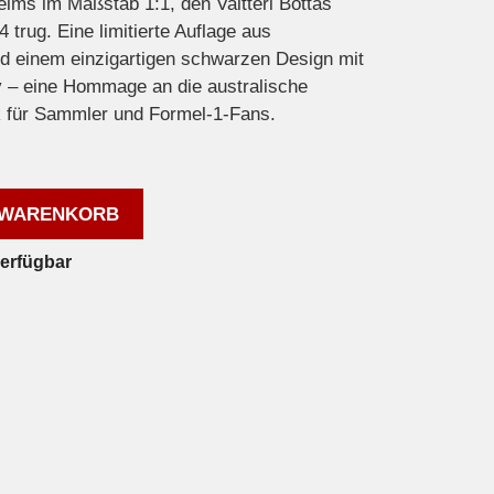
lms im Maßstab 1:1, den Valtteri Bottas
trug. Eine limitierte Auflage aus
nd einem einzigartigen schwarzen Design mit
v – eine Hommage an die australische
ck für Sammler und Formel-1-Fans.
 WARENKORB
verfügbar