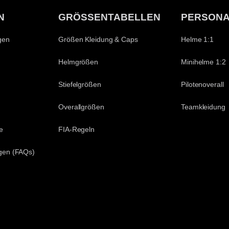
N
GRÖSSENTABELLEN
PERSONA
gen
Größen Kleidung & Caps
Helme 1:1
Helmgrößen
Minihelme 1:2
Stiefelgrößen
Pilotenoverall
Overallgrößen
Teamkleidung
e
FIA-Regeln
agen (FAQs)