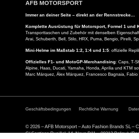
AFB MOTORSPORT
Immer an deiner Seite – direkt an der Rennstrecke…
Komplette Ausrüstung für Motorsport, Formel 1 und K
Transporttaschen und Zubehör mit denselben Eigenschafte
Arai, Schuberth, Bell, Stilo, HRX, Puma, Bengio, Pirelli
Mini-Helme im Maßstab 1:2, 1:4 und 1:5
: offizielle Re
Offizielles F1- und MotoGP-Merchandising
: Caps, T-S
Alpine, Haas, Ducati, Yamaha, Honda, Aprilia und KTM so
Marc Márquez, Álex Márquez, Francesco Bagnaia, Fabio 
Geschäftsbedingungen
Rechtliche Warnung
Daten
© 2026 – AFB Motorsport – Auto Fashion Brands
SL
– C
C/ Santiago Rusiñol, 14, Nave D11 – 08213 Polinyà (Ba