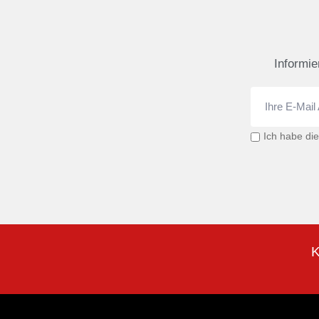
Informie
Ich habe di
K