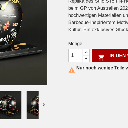
Replika des Stilo ST5 FN-He
beim GP von Australien 2024 
hochwertigen Materialien u
Barbecue-inspiriertem Moti
Kultur. Ein exklusives Stü
Menge
IN DEN

Nur noch wenige Teile 

