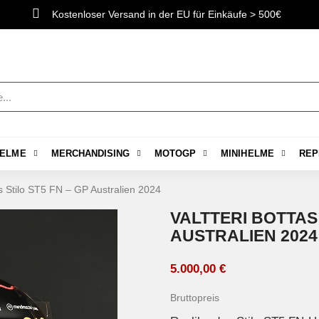
Kostenloser Versand in der EU für Einkäufe > 500€
ELME
MERCHANDISING
MOTOGP
MINIHELME
REP
as Stilo ST5 FN – GP Australien 2024
VALTTERI BOTTAS 
AUSTRALIEN 2024
5.000,00 €
Bruttopreis