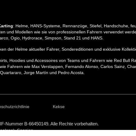
arting
: Helme, HANS-Systeme, Rennanzüge, Stiefel, Handschuhe, feu
n und Modellen wie sie von professionellen Fahrern verwendet werden
, Sparco, Ogio, Hydrorace, Simpson, Stand 21 und HANS.
pliken der Helme aktueller Fahrer, Sondereditionen und exklusive Koll
hirts, Hoodies und Accessoires von Teams und Fahrern wie Red Bull R
wie Fahrern wie Max Verstappen, Fernando Alonso, Carlos Sainz, Charle
Quartararo, Jorge Martín und Pedro Acosta.
schutzrichtlinie
Kekse
IF-Nummer B-66450149. Alle Rechte vorbehalten.
rcelona), Spanien