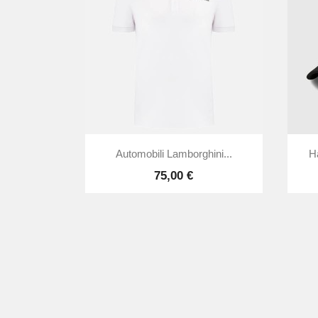

Vorschau
Automobili Lamborghini...
H
75,00 €