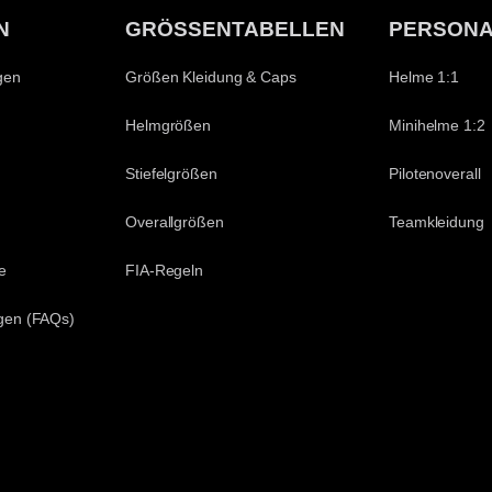
N
GRÖSSENTABELLEN
PERSONA
gen
Größen Kleidung & Caps
Helme 1:1
Helmgrößen
Minihelme 1:2
Stiefelgrößen
Pilotenoverall
Overallgrößen
Teamkleidung
e
FIA-Regeln
agen (FAQs)