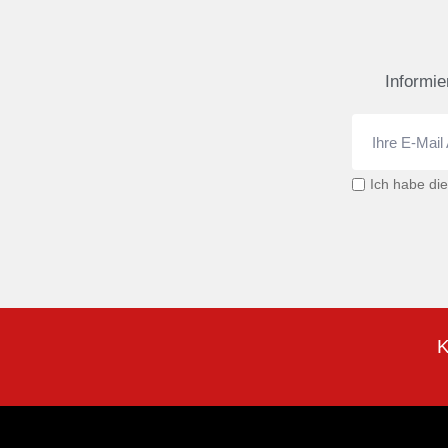
Informie
Ich habe di
K