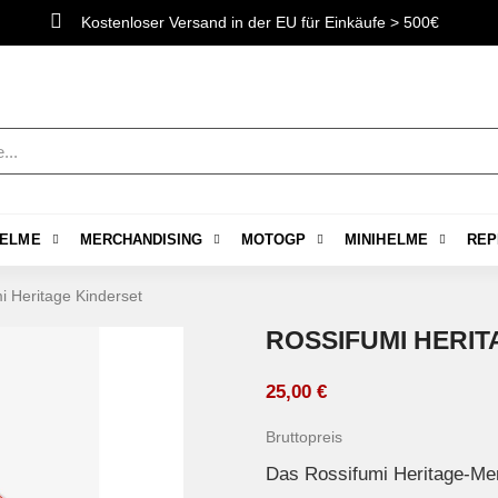
Kostenloser Versand in der EU für Einkäufe > 500€
ELME
MERCHANDISING
MOTOGP
MINIHELME
REP
i Heritage Kinderset
ROSSIFUMI HERIT
25,00 €
Bruttopreis
Das Rossifumi Heritage-Menü