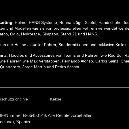
arting
: Helme, HANS-Systeme, Rennanzüge, Stiefel, Handschuhe, feu
n und Modellen wie sie von professionellen Fahrern verwendet werden
, Sparco, Ogio, Hydrorace, Simpson, Stand 21 und HANS.
pliken der Helme aktueller Fahrer, Sondereditionen und exklusive Koll
hirts, Hoodies und Accessoires von Teams und Fahrern wie Red Bull R
wie Fahrern wie Max Verstappen, Fernando Alonso, Carlos Sainz, Charle
Quartararo, Jorge Martín und Pedro Acosta.
schutzrichtlinie
Kekse
IF-Nummer B-66450149. Alle Rechte vorbehalten.
rcelona), Spanien