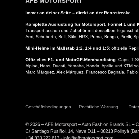
AFB MOTORSPORT
Immer an deiner Seite – direkt an der Rennstrecke…
Komplette Ausrüstung für Motorsport, Formel 1 und K
Transporttaschen und Zubehör mit denselben Eigenschafte
Arai, Schuberth, Bell, Stilo, HRX, Puma, Bengio, Pirelli
Mini-Helme im Maßstab 1:2, 1:4 und 1:5
: offizielle Re
Offizielles F1- und MotoGP-Merchandising
: Caps, T-S
Alpine, Haas, Ducati, Yamaha, Honda, Aprilia und KTM so
Marc Márquez, Álex Márquez, Francesco Bagnaia, Fabio 
Geschäftsbedingungen
Rechtliche Warnung
Daten
© 2026 – AFB Motorsport – Auto Fashion Brands
SL
– C
C/ Santiago Rusiñol, 14, Nave D11 – 08213 Polinyà (Ba
+34 933 222 613 - info@afbmotorsport.com