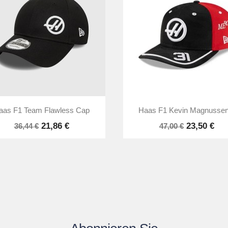


Vorschau
Vorschau
aas F1 Team Flawless Cap
Haas F1 Kevin Magnussen.
21,86 €
23,50 €
36,44 €
47,00 €