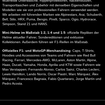
feuerfeste Unterwäsche, Rippenprotektoren, Nackenstützen,
Transporttaschen und Zubehör mit denselben Eigenschaften und
Modellen wie sie von professionellen Fahrern verwendet werden.
Wir arbeiten mit führenden Marken wie Alpinestars, Arai, Schuberth,
Bell, Stilo, HRX, Puma, Bengio, Pirelli, Sparco, Ogio, Hydrorace,
Simpson, Stand 21 und HANS.
Mini-Helme im Maßstab 1:2, 1:4 und 1:5
: offizielle Repliken der
Helme aktueller Fahrer, Sondereditionen und exklusive
Kollektionen. Außerdem führen wir F1-Reifen im Maßstab.
Offizielles F1- und MotoGP-Merchandising
: Caps, T-Shirts,
Hoodies und Accessoires von Teams und Fahrern wie Red Bull
Racing, Ferrari, Mercedes-AMG, McLaren, Aston Martin, Alpine,
Haas, Ducati, Yamaha, Honda, Aprilia und KTM sowie Fahrern wie
Max Verstappen, Fernando Alonso, Carlos Sainz, Charles Leclerc,
Lewis Hamilton, Lando Norris, Oscar Piastri, Marc Márquez, Álex
Márquez, Francesco Bagnaia, Fabio Quartararo, Jorge Martín und
Pedro Acosta.