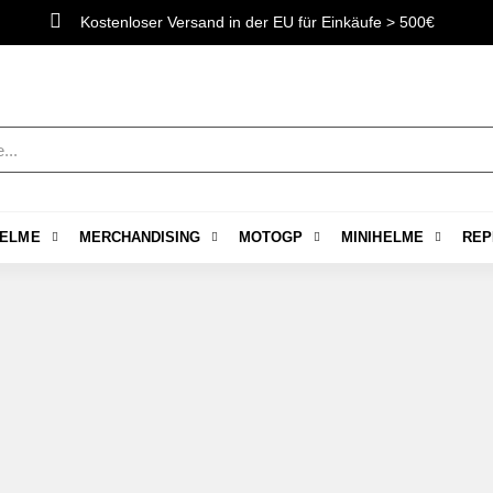
Kostenloser Versand in der EU für Einkäufe > 500€
ELME
MERCHANDISING
MOTOGP
MINIHELME
REP