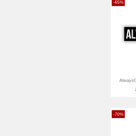
-65%
AlwaysG
-70%