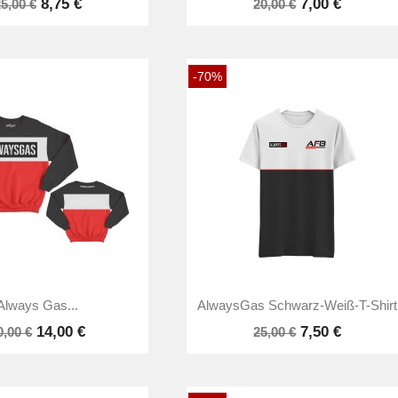
8,75 €
7,00 €
5,00 €
20,00 €
-70%


Vorschau
Vorschau
Always Gas...
AlwaysGas Schwarz-Weiß-T-Shirt
14,00 €
7,50 €
0,00 €
25,00 €