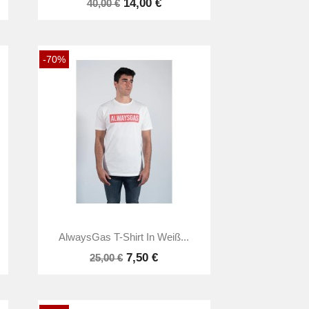
14,00 €
40,00 €
-70%

Vorschau
AlwaysGas T-Shirt In Weiß...
7,50 €
25,00 €