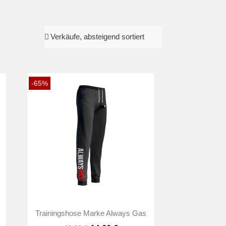
-65%

Vorschau
Trainingshose Marke Always Gas