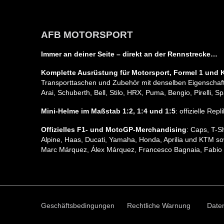
AFB MOTORSPORT
Immer an deiner Seite – direkt an der Rennstrecke…
Komplette Ausrüstung für Motorsport, Formel 1 und K
Transporttaschen und Zubehör mit denselben Eigenschafte
Arai, Schuberth, Bell, Stilo, HRX, Puma, Bengio, Pirelli
Mini-Helme im Maßstab 1:2, 1:4 und 1:5
: offizielle Re
Offizielles F1- und MotoGP-Merchandising
: Caps, T-S
Alpine, Haas, Ducati, Yamaha, Honda, Aprilia und KTM so
Marc Márquez, Álex Márquez, Francesco Bagnaia, Fabio 
Geschäftsbedingungen
Rechtliche Warnung
Daten