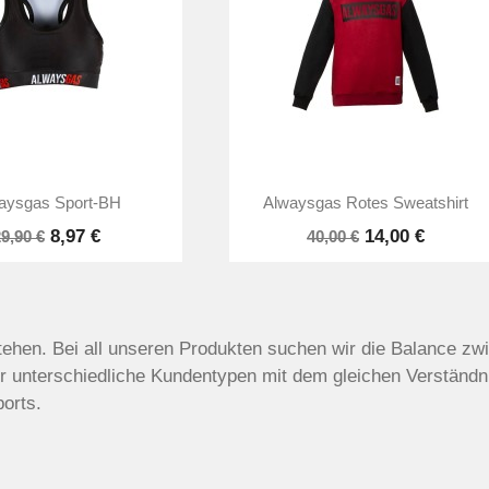


Vorschau
Vorschau
aysgas Sport-BH
Alwaysgas Rotes Sweatshirt
8,97 €
14,00 €
9,90 €
40,00 €
ehen. Bei all unseren Produkten suchen wir die Balance zw
ür unterschiedliche Kundentypen mit dem gleichen Verständni
orts.