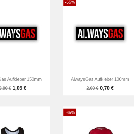
-65%


Vorschau
Vorschau
as Aufkleber 150mm
AlwaysGas Aufkleber 100mm
1,05 €
0,70 €
3,00 €
2,00 €
-65%