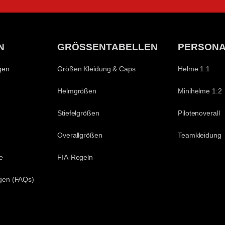
N
GRÖSSENTABELLEN
PERSONA
gen
Größen Kleidung & Caps
Helme 1:1
Helmgrößen
Minihelme 1:2
Stiefelgrößen
Pilotenoverall
Overallgrößen
Teamkleidung
e
FIA-Regeln
agen (FAQs)