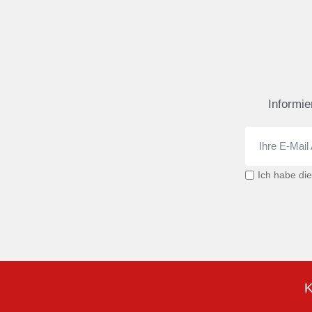
Informie
Ich habe di
K