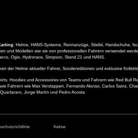
arting
: Helme, HANS-Systeme, Rennanzüge, Stiefel, Handschuhe, feu
n und Modellen wie sie von professionellen Fahrern verwendet werden
, Sparco, Ogio, Hydrorace, Simpson, Stand 21 und HANS.
pliken der Helme aktueller Fahrer, Sondereditionen und exklusive Koll
hirts, Hoodies und Accessoires von Teams und Fahrern wie Red Bull R
wie Fahrern wie Max Verstappen, Fernando Alonso, Carlos Sainz, Charle
Quartararo, Jorge Martín und Pedro Acosta.
schutzrichtlinie
Kekse