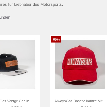
ires für Liebhaber des Motorsports.
funden
-65%


Vorschau
Vorschau
as Vantge Cap In...
AlwaysGas Baseballmütze Mit...