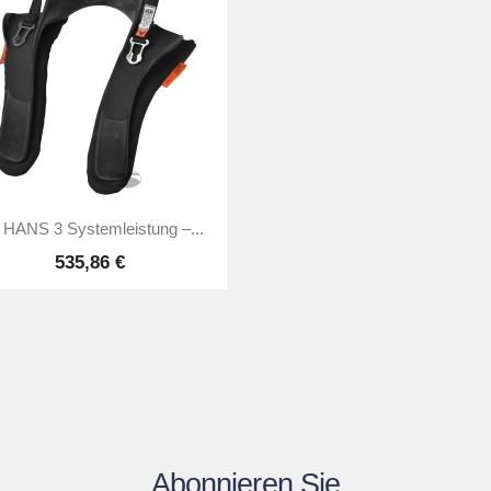

Vorschau
 HANS 3 Systemleistung –...
535,86 €
Abonnieren Sie