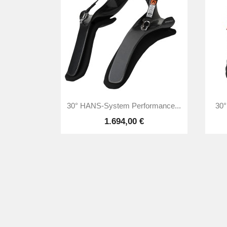

Vorschau
30° HANS-System Performance...
30°
1.694,00 €