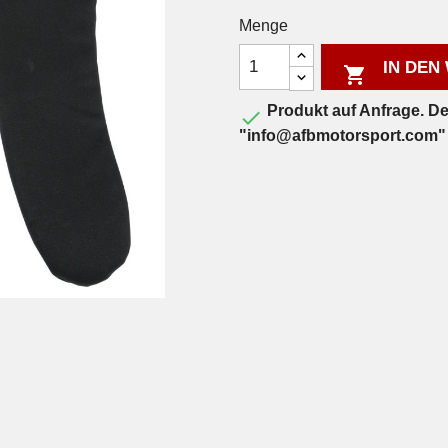
Menge
IN DEN

Produkt auf Anfrage. Derz

"info@afbmotorsport.com"