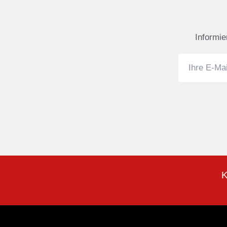
Informie
K