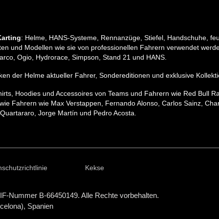
arting
: Helme, HANS-Systeme, Rennanzüge, Stiefel, Handschuhe, feu
n und Modellen wie sie von professionellen Fahrern verwendet werden
, Sparco, Ogio, Hydrorace, Simpson, Stand 21 und HANS.
pliken der Helme aktueller Fahrer, Sondereditionen und exklusive Koll
hirts, Hoodies und Accessoires von Teams und Fahrern wie Red Bull R
wie Fahrern wie Max Verstappen, Fernando Alonso, Carlos Sainz, Charle
Quartararo, Jorge Martín und Pedro Acosta.
schutzrichtlinie
Kekse
IF-Nummer B-66450149. Alle Rechte vorbehalten.
rcelona), Spanien