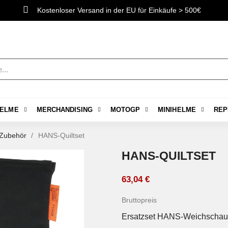
Kostenloser Versand in der EU für Einkäufe > 500€
ELME
MERCHANDISING
MOTOGP
MINIHELME
REP
Zubehör
HANS-Quiltset
HANS-QUILTSET
63,04 €
Bruttopreis
Ersatzset HANS-Weichschaum