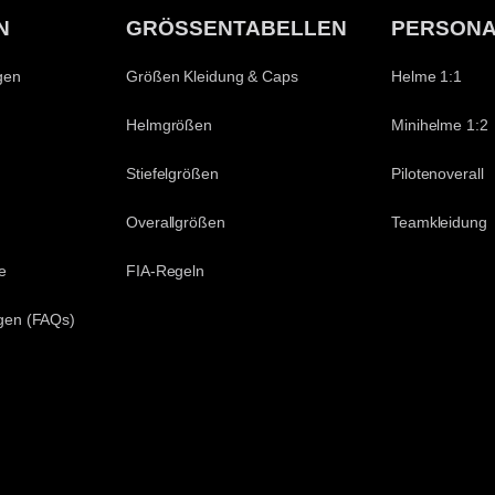
N
GRÖSSENTABELLEN
PERSONA
gen
Größen Kleidung & Caps
Helme 1:1
Helmgrößen
Minihelme 1:2
Stiefelgrößen
Pilotenoverall
Overallgrößen
Teamkleidung
e
FIA-Regeln
agen (FAQs)