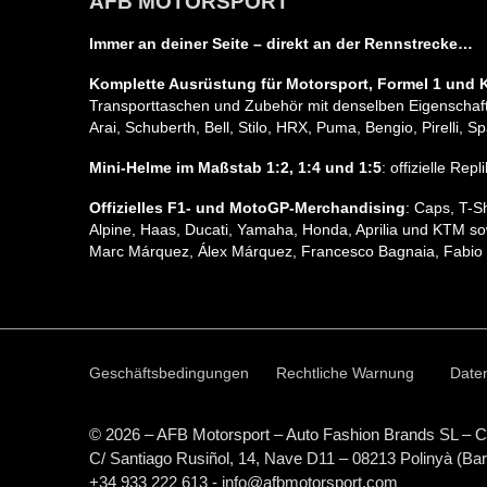
AFB MOTORSPORT
Immer an deiner Seite – direkt an der Rennstrecke…
Komplette Ausrüstung für Motorsport, Formel 1 und K
Transporttaschen und Zubehör mit denselben Eigenschafte
Arai, Schuberth, Bell, Stilo, HRX, Puma, Bengio, Pirelli
Mini-Helme im Maßstab 1:2, 1:4 und 1:5
: offizielle Re
Offizielles F1- und MotoGP-Merchandising
: Caps, T-S
Alpine, Haas, Ducati, Yamaha, Honda, Aprilia und KTM so
Marc Márquez, Álex Márquez, Francesco Bagnaia, Fabio 
Geschäftsbedingungen
Rechtliche Warnung
Daten
© 2026 – AFB Motorsport – Auto Fashion Brands
SL
– C
C/ Santiago Rusiñol, 14, Nave D11 – 08213 Polinyà (Ba
+34 933 222 613 - info@afbmotorsport.com