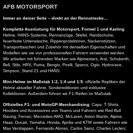
AFB MOTORSPORT
Immer an deiner Seite – direkt an der Rennstrecke…
Komplette Ausrüstung für Motorsport, Formel 1 und Karting
:
Helme, HANS-Systeme, Rennanzüge, Stiefel, Handschuhe,
feuerfeste Unterwäsche, Rippenprotektoren, Nackenstützen,
Transporttaschen und Zubehör mit denselben Eigenschaften und
Modellen wie sie von professionellen Fahrern verwendet werden.
Wir arbeiten mit führenden Marken wie Alpinestars, Arai, Schuberth,
Bell, Stilo, HRX, Puma, Bengio, Pirelli, Sparco, Ogio, Hydrorace,
Simpson, Stand 21 und HANS.
Mini-Helme im Maßstab 1:2, 1:4 und 1:5
: offizielle Repliken der
Helme aktueller Fahrer, Sondereditionen und exklusive
Kollektionen. Außerdem führen wir F1-Reifen im Maßstab.
Offizielles F1- und MotoGP-Merchandising
: Caps, T-Shirts,
Hoodies und Accessoires von Teams und Fahrern wie Red Bull
Racing, Ferrari, Mercedes-AMG, McLaren, Aston Martin, Alpine,
Haas, Ducati, Yamaha, Honda, Aprilia und KTM sowie Fahrern wie
Max Verstappen, Fernando Alonso, Carlos Sainz, Charles Leclerc,