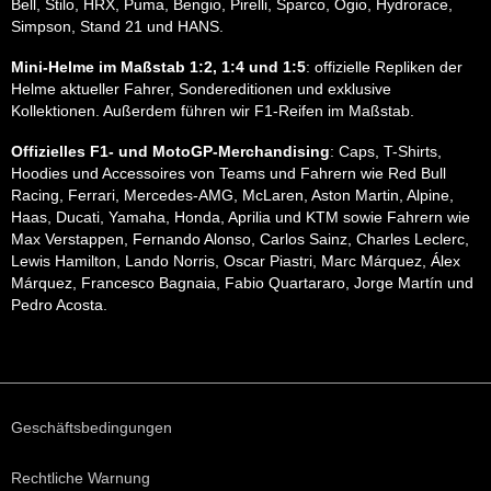
Bell, Stilo, HRX, Puma, Bengio, Pirelli, Sparco, Ogio, Hydrorace,
Simpson, Stand 21 und HANS.
Mini-Helme im Maßstab 1:2, 1:4 und 1:5
: offizielle Repliken der
Helme aktueller Fahrer, Sondereditionen und exklusive
Kollektionen. Außerdem führen wir F1-Reifen im Maßstab.
Offizielles F1- und MotoGP-Merchandising
: Caps, T-Shirts,
Hoodies und Accessoires von Teams und Fahrern wie Red Bull
Racing, Ferrari, Mercedes-AMG, McLaren, Aston Martin, Alpine,
Haas, Ducati, Yamaha, Honda, Aprilia und KTM sowie Fahrern wie
Max Verstappen, Fernando Alonso, Carlos Sainz, Charles Leclerc,
Lewis Hamilton, Lando Norris, Oscar Piastri, Marc Márquez, Álex
Márquez, Francesco Bagnaia, Fabio Quartararo, Jorge Martín und
Pedro Acosta.
Geschäftsbedingungen
Rechtliche Warnung