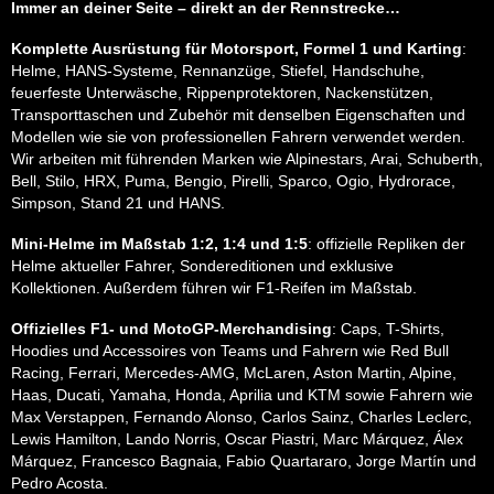
Immer an deiner Seite – direkt an der Rennstrecke…
Komplette Ausrüstung für Motorsport, Formel 1 und Karting
:
Helme, HANS-Systeme, Rennanzüge, Stiefel, Handschuhe,
feuerfeste Unterwäsche, Rippenprotektoren, Nackenstützen,
Transporttaschen und Zubehör mit denselben Eigenschaften und
Modellen wie sie von professionellen Fahrern verwendet werden.
Wir arbeiten mit führenden Marken wie Alpinestars, Arai, Schuberth,
Bell, Stilo, HRX, Puma, Bengio, Pirelli, Sparco, Ogio, Hydrorace,
Simpson, Stand 21 und HANS.
Mini-Helme im Maßstab 1:2, 1:4 und 1:5
: offizielle Repliken der
Helme aktueller Fahrer, Sondereditionen und exklusive
Kollektionen. Außerdem führen wir F1-Reifen im Maßstab.
Offizielles F1- und MotoGP-Merchandising
: Caps, T-Shirts,
Hoodies und Accessoires von Teams und Fahrern wie Red Bull
Racing, Ferrari, Mercedes-AMG, McLaren, Aston Martin, Alpine,
Haas, Ducati, Yamaha, Honda, Aprilia und KTM sowie Fahrern wie
Max Verstappen, Fernando Alonso, Carlos Sainz, Charles Leclerc,
Lewis Hamilton, Lando Norris, Oscar Piastri, Marc Márquez, Álex
Márquez, Francesco Bagnaia, Fabio Quartararo, Jorge Martín und
Pedro Acosta.