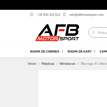
+34 933 222 613
info@afbmotorsport.com
ROUPA DE CORRIDA
ROUPA DE KART
CAP
Início
Réplicas
Miniaturas
Bburago F1 Merc