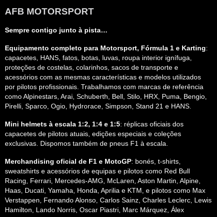
AFB MOTORSPORT
Sempre contigo junto à pista…
Equipamento completo para Motorsport, Fórmula 1 e Karting
:
capacetes, HANS, fatos, botas, luvas, roupa interior ignífuga,
proteções de costelas, colarinhos, sacos de transporte e
acessórios com as mesmas características e modelos utilizados
por pilotos profissionais. Trabalhamos com marcas de referência
como Alpinestars, Arai, Schuberth, Bell, Stilo, HRX, Puma, Bengio,
Pirelli, Sparco, Ogio, Hydrorace, Simpson, Stand 21 e HANS.
Mini helmets à escala 1:2, 1:4 e 1:5
: réplicas oficiais dos
capacetes de pilotos atuais, edições especiais e coleções
exclusivas. Dispomos também de pneus F1 à escala.
Merchandising oficial de F1 e MotoGP
: bonés, t-shirts,
sweatshirts e acessórios de equipas e pilotos como Red Bull
Racing, Ferrari, Mercedes-AMG, McLaren, Aston Martin, Alpine,
Haas, Ducati, Yamaha, Honda, Aprilia e KTM, e pilotos como Max
Verstappen, Fernando Alonso, Carlos Sainz, Charles Leclerc, Lewis
Hamilton, Lando Norris, Oscar Piastri, Marc Márquez, Álex