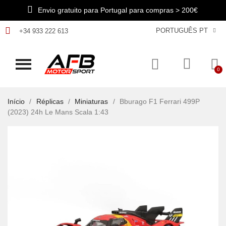
Envio gratuito para Portugal para compras > 200€
PORTUGUÊS PT
+34 933 222 613
Início
Réplicas
Miniaturas
Bburago F1 Ferrari 499P
(2023) 24h Le Mans Scala 1:43