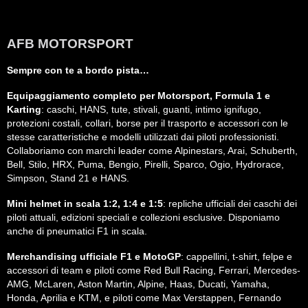
AFB MOTORSPORT
Sempre con te a bordo pista…
Equipaggiamento completo per Motorsport, Formula 1 e
Karting
: caschi, HANS, tute, stivali, guanti, intimo ignifugo,
protezioni costali, collari, borse per il trasporto e accessori con le
stesse caratteristiche e modelli utilizzati dai piloti professionisti.
Collaboriamo con marchi leader come Alpinestars, Arai, Schuberth,
Bell, Stilo, HRX, Puma, Bengio, Pirelli, Sparco, Ogio, Hydrorace,
Simpson, Stand 21 e HANS.
Mini helmet in scala 1:2, 1:4 e 1:5
: repliche ufficiali dei caschi dei
piloti attuali, edizioni speciali e collezioni esclusive. Disponiamo
anche di pneumatici F1 in scala.
Merchandising ufficiale F1 e MotoGP
: cappellini, t-shirt, felpe e
accessori di team e piloti come Red Bull Racing, Ferrari, Mercedes-
AMG, McLaren, Aston Martin, Alpine, Haas, Ducati, Yamaha,
Honda, Aprilia e KTM, e piloti come Max Verstappen, Fernando