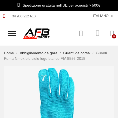
Spedizione gratuita nell'UE per acquisti > 500€
ITALIANO
+34 933 222 613
Home
Abbigliamento da gara
Guanti da corsa
Guanti
Puma Nmex blu cielo logo bianco FIA 8856-2018