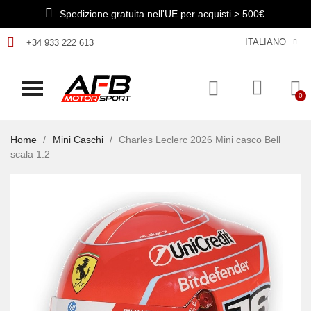
Spedizione gratuita nell'UE per acquisti > 500€
ITALIANO
+34 933 222 613
Home
Mini Caschi
Charles Leclerc 2026 Mini casco Bell
scala 1:2