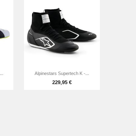

Aperçu rapide
..
Alpinestars Supertech K -...
229,95 €