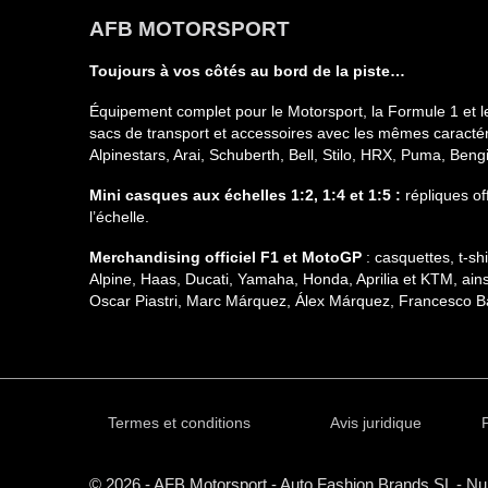
AFB MOTORSPORT
Toujours à vos côtés au bord de la piste…
Équipement complet pour le Motorsport, la Formule 1 et l
sacs de transport et accessoires avec les mêmes caractéri
Alpinestars, Arai, Schuberth, Bell, Stilo, HRX, Puma, Ben
Mini casques aux échelles 1:2, 1:4 et 1:5 :
répliques of
l’échelle.
Merchandising officiel F1 et MotoGP
: casquettes, t-s
Alpine, Haas, Ducati, Yamaha, Honda, Aprilia et KTM, ain
Oscar Piastri, Marc Márquez, Álex Márquez, Francesco Ba
Termes et conditions
Avis juridique
P
© 2026 - AFB Motorsport - Auto Fashion Brands
SL
- Nu