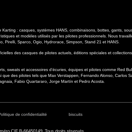
e Karting : casques, systèmes HANS, combinaisons, bottes, gants, sous
stiques et modèles utilisés par les pilotes professionnels. Nous travai
gio, Pirelli, Sparco, Ogio, Hydrorace, Simpson, Stand 21 et HANS.
ficielles des casques de pilotes actuels, éditions spéciales et collect
hirts, sweats et accessoires d’écuries, équipes et pilotes comme Red B
si que des pilotes tels que Max Verstappen, Fernando Alonso, Carlos Sa
gnaia, Fabio Quartararo, Jorge Martín et Pedro Acosta.
olitique de confidentialité
biscuits
méro CIF B-66450149. Tous droits réservés.