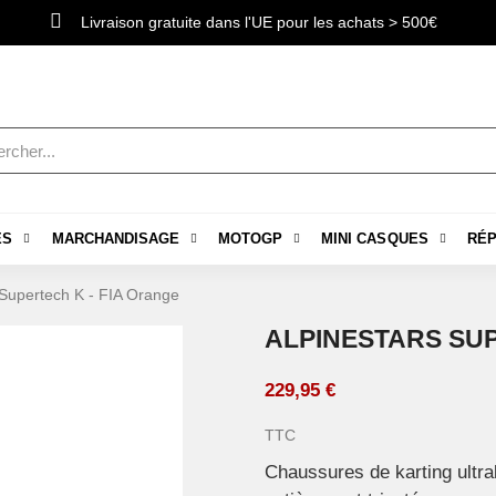
Livraison gratuite dans l'UE pour les achats > 500€
ES
MARCHANDISAGE
MOTOGP
MINI CASQUES
RÉP
 Supertech K - FIA Orange
ALPINESTARS SUP
229,95 €
TTC
Chaussures de karting ultra