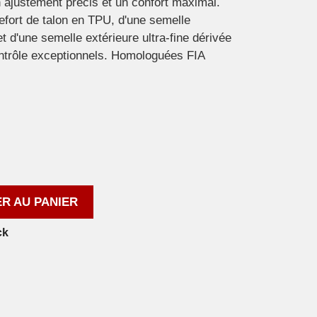
n ajustement précis et un confort maximal.
refort de talon en TPU, d'une semelle
t d'une semelle extérieure ultra-fine dérivée
ontrôle exceptionnels. Homologuées FIA
R AU PANIER
ck