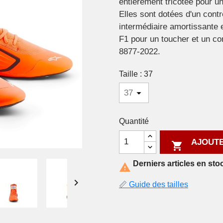
entièrement tricotée pour u
Elles sont dotées d'un cont
intermédiaire amortissante e
F1 pour un toucher et un c
8877-2022.
Taille : 37
Quantité
AJOUTE

Derniers articles en sto


📏 Guide des tailles