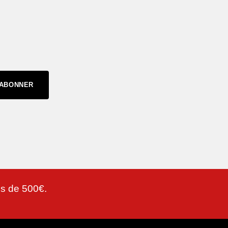
'ABONNER
lus de 500€.