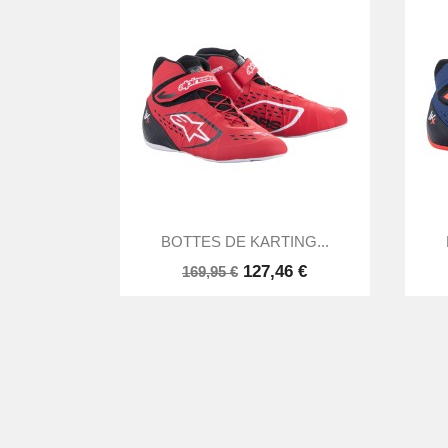

Aperçu rapide
BOTTES DE KARTING...
127,46 €
169,95 €