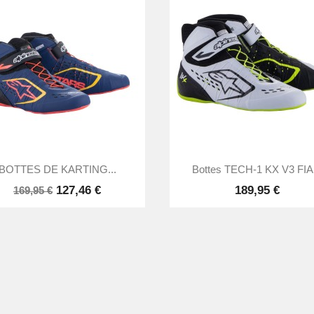


Aperçu rapide
Aperçu rapide
BOTTES DE KARTING...
Bottes TECH-1 KX V3 FIA.
127,46 €
189,95 €
169,95 €