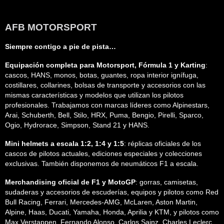
AFB MOTORSPORT
Siempre contigo a pie de pista…
Equipación completa para Motorsport, Fórmula 1 y Karting
:
cascos, HANS, monos, botas, guantes, ropa interior ignífuga,
costillares, collarines, bolsas de transporte y accesorios con las
mismas características y modelos que utilizan los pilotos
profesionales. Trabajamos con marcas líderes como Alpinestars,
Arai, Schuberth, Bell, Stilo, HRX, Puma, Bengio, Pirelli, Sparco,
Ogio, Hydrorace, Simpson, Stand 21 y HANS.
Mini helmets a escala 1:2, 1:4 y 1:5
: réplicas oficiales de los
cascos de pilotos actuales, ediciones especiales y colecciones
exclusivas. También disponemos de neumáticos F1 a escala.
Merchandising oficial de F1 y MotoGP
: gorras, camisetas,
sudaderas y accesorios de escuderías, equipos y pilotos como Red
Bull Racing, Ferrari, Mercedes-AMG, McLaren, Aston Martin,
Alpine, Haas, Ducati, Yamaha, Honda, Aprilia y KTM, y pilotos como
Max Verstappen, Fernando Alonso, Carlos Sainz, Charles Leclerc,