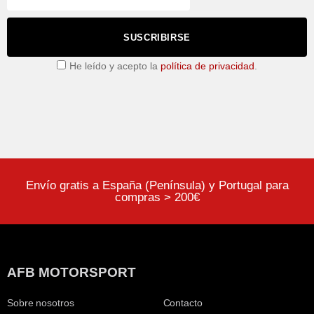
SUSCRIBIRSE
He leído y acepto la
política de privacidad
.
Envío gratis a España (Península) y Portugal para
compras > 200€
AFB MOTORSPORT
Sobre nosotros
Contacto