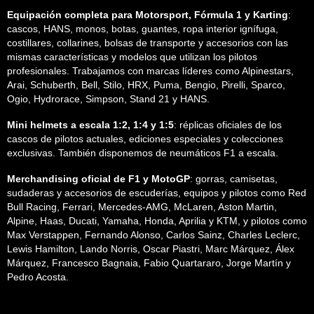
Equipación completa para Motorsport, Fórmula 1 y Karting
:
cascos, HANS, monos, botas, guantes, ropa interior ignífuga,
costillares, collarines, bolsas de transporte y accesorios con las
mismas características y modelos que utilizan los pilotos
profesionales. Trabajamos con marcas líderes como Alpinestars,
Arai, Schuberth, Bell, Stilo, HRX, Puma, Bengio, Pirelli, Sparco,
Ogio, Hydrorace, Simpson, Stand 21 y HANS.
Mini helmets a escala 1:2, 1:4 y 1:5
: réplicas oficiales de los
cascos de pilotos actuales, ediciones especiales y colecciones
exclusivas. También disponemos de neumáticos F1 a escala.
Merchandising oficial de F1 y MotoGP
: gorras, camisetas,
sudaderas y accesorios de escuderías, equipos y pilotos como Red
Bull Racing, Ferrari, Mercedes-AMG, McLaren, Aston Martin,
Alpine, Haas, Ducati, Yamaha, Honda, Aprilia y KTM, y pilotos como
Max Verstappen, Fernando Alonso, Carlos Sainz, Charles Leclerc,
Lewis Hamilton, Lando Norris, Oscar Piastri, Marc Márquez, Álex
Márquez, Francesco Bagnaia, Fabio Quartararo, Jorge Martín y
Pedro Acosta.