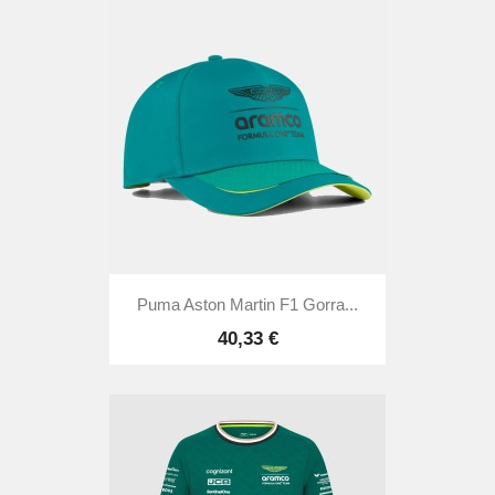
Puma Aston Martin F1 Gorra...
40,33 €