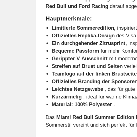
Red Bull und Ford Racing
darauf abgeb
Hauptmerkmale:
Limitierte Sommeredition,
inspirie
Offizielles Replika-Design
des Visa
Ein durchgehender Zitrusprint,
insp
Bequeme Passform
für mehr Komfort
Gerippter V-Ausschnitt
mit modernem
Streifen auf Brust und Seiten
verle
Teamlogo auf der linken Brustseite
Offizielles Branding der Sponsore
Leichtes Netzgewebe
, das für gute 
Kurzärmelig
, ideal für warme Klima
Material: 100% Polyester
.
Das
Miami Red Bull Summer Edition 
Sommerstil vereint und sich perfekt für