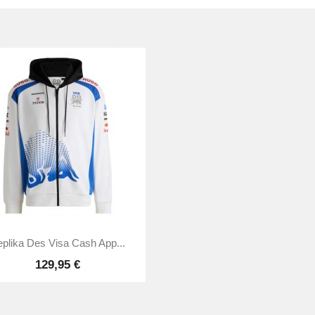

Vorschau
plika Des Visa Cash App...
129,95 €