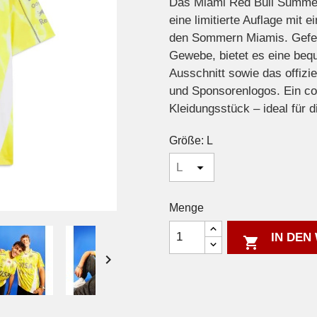
Das Miami Red Bull Summer 
eine limitierte Auflage mit e
den Sommern Miamis. Gefer
Gewebe, bietet es eine beq
Ausschnitt sowie das offizi
und Sponsorenlogos. Ein co
Kleidungsstück – ideal für d
Größe: L
Menge
IN DEN

