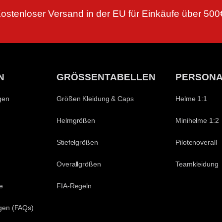
ostenloser Versand in der EU für Einkäufe über 500
N
GRÖSSENTABELLEN
PERSONA
gen
Größen Kleidung & Caps
Helme 1:1
Helmgrößen
Minihelme 1:2
Stiefelgrößen
Pilotenoverall
Overallgrößen
Teamkleidung
e
FIA-Regeln
agen (FAQs)