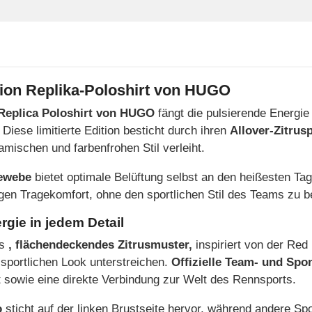
ion Replika-Poloshirt von HUGO
Replica Poloshirt von HUGO
fängt die pulsierende Energ
 Diese limitierte Edition besticht durch ihren
Allover-Zitrusp
amischen und farbenfrohen Stil verleiht.
ewebe
bietet optimale Belüftung selbst an den heißesten Ta
gen Tragekomfort, ohne den sportlichen Stil des Teams zu be
gie in jedem Detail
es
, flächendeckendes Zitrusmuster,
inspiriert von der Red
 sportlichen Look unterstreichen.
Offizielle Team- und Sp
ät sowie eine direkte Verbindung zur Welt des Rennsports.
o
sticht auf der linken Brustseite hervor, während andere S