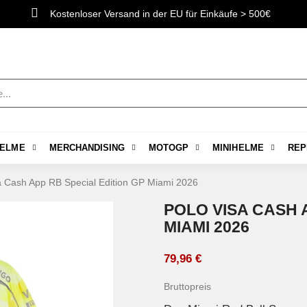
Kostenloser Versand in der EU für Einkäufe > 500€
ELME
MERCHANDISING
MOTOGP
MINIHELME
REP
a Cash App RB Special Edition GP Miami 2026
POLO VISA CASH 
MIAMI 2026
79,96 €
Bruttopreis