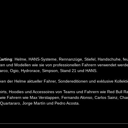
arting
: Helme, HANS-Systeme, Rennanzüge, Stiefel, Handschuhe, feu
n und Modellen wie sie von professionellen Fahrern verwendet werden
, Sparco, Ogio, Hydrorace, Simpson, Stand 21 und HANS.
pliken der Helme aktueller Fahrer, Sondereditionen und exklusive Koll
hirts, Hoodies und Accessoires von Teams und Fahrern wie Red Bull R
wie Fahrern wie Max Verstappen, Fernando Alonso, Carlos Sainz, Charle
Quartararo, Jorge Martín und Pedro Acosta.