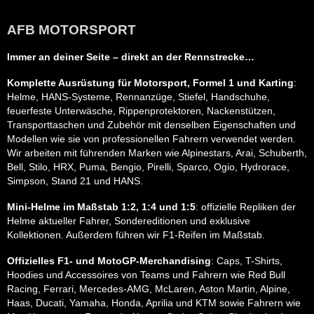
AFB MOTORSPORT
Immer an deiner Seite – direkt an der Rennstrecke…
Komplette Ausrüstung für Motorsport, Formel 1 und Karting
:
Helme, HANS-Systeme, Rennanzüge, Stiefel, Handschuhe,
feuerfeste Unterwäsche, Rippenprotektoren, Nackenstützen,
Transporttaschen und Zubehör mit denselben Eigenschaften und
Modellen wie sie von professionellen Fahrern verwendet werden.
Wir arbeiten mit führenden Marken wie Alpinestars, Arai, Schuberth,
Bell, Stilo, HRX, Puma, Bengio, Pirelli, Sparco, Ogio, Hydrorace,
Simpson, Stand 21 und HANS.
Mini-Helme im Maßstab 1:2, 1:4 und 1:5
: offizielle Repliken der
Helme aktueller Fahrer, Sondereditionen und exklusive
Kollektionen. Außerdem führen wir F1-Reifen im Maßstab.
Offizielles F1- und MotoGP-Merchandising
: Caps, T-Shirts,
Hoodies und Accessoires von Teams und Fahrern wie Red Bull
Racing, Ferrari, Mercedes-AMG, McLaren, Aston Martin, Alpine,
Haas, Ducati, Yamaha, Honda, Aprilia und KTM sowie Fahrern wie