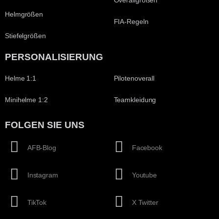
Overallgrößen
Helmgrößen
FIA-Regeln
Stiefelgrößen
PERSONALISIERUNG
Helme 1:1
Pilotenoverall
Minihelme 1:2
Teamkleidung
FOLGEN SIE UNS
AFB-Blog
Facebook
Instagram
Youtube
TikTok
X Twitter