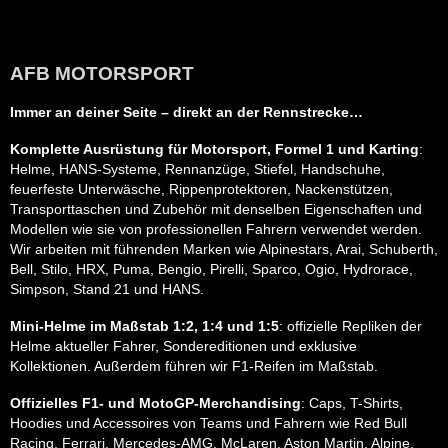
AFB MOTORSPORT
Immer an deiner Seite – direkt an der Rennstrecke…
Komplette Ausrüstung für Motorsport, Formel 1 und Karting
:
Helme, HANS-Systeme, Rennanzüge, Stiefel, Handschuhe,
feuerfeste Unterwäsche, Rippenprotektoren, Nackenstützen,
Transporttaschen und Zubehör mit denselben Eigenschaften und
Modellen wie sie von professionellen Fahrern verwendet werden.
Wir arbeiten mit führenden Marken wie Alpinestars, Arai, Schuberth,
Bell, Stilo, HRX, Puma, Bengio, Pirelli, Sparco, Ogio, Hydrorace,
Simpson, Stand 21 und HANS.
Mini-Helme im Maßstab 1:2, 1:4 und 1:5
: offizielle Repliken der
Helme aktueller Fahrer, Sondereditionen und exklusive
Kollektionen. Außerdem führen wir F1-Reifen im Maßstab.
Offizielles F1- und MotoGP-Merchandising
: Caps, T-Shirts,
Hoodies und Accessoires von Teams und Fahrern wie Red Bull
Racing, Ferrari, Mercedes-AMG, McLaren, Aston Martin, Alpine,